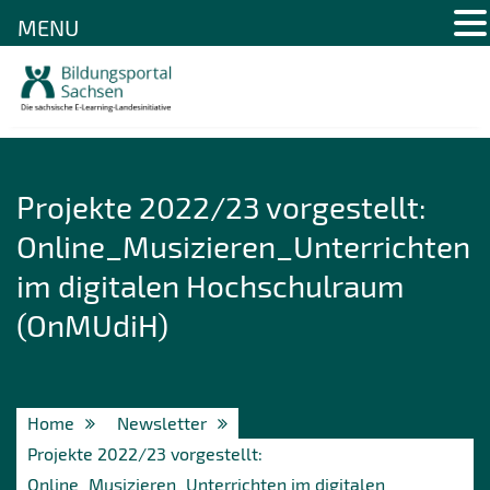
MENU
Skip
to
content
Projekte 2022/23 vorgestellt:
Online_Musizieren_Unterrichten
im digitalen Hochschulraum
(OnMUdiH)
Home
Newsletter
Projekte 2022/23 vorgestellt:
Online_Musizieren_Unterrichten im digitalen