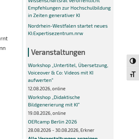
Wissenschaftsrat veröffentlicht
Empfehlungen zur Hochschulbildung
in Zeiten generativer KI
Nordrhein-Westfalen startet neues
KI:Expertisezentrum.nrw
rnt
enn
Veranstaltungen
Umsch
Workshop „Untertitel, Übersetzung,
Voiceover & Co: Videos mit KI
Schri
aufwerten“
12.08.2026, online
Workshop „Didaktische
Bildgenerierung mit KI“
19.08.2026, online
OERcamp Berlin 2026
28.08.2026 - 30.08.2026, Erkner
Alle Veranstaltungen anzeigen