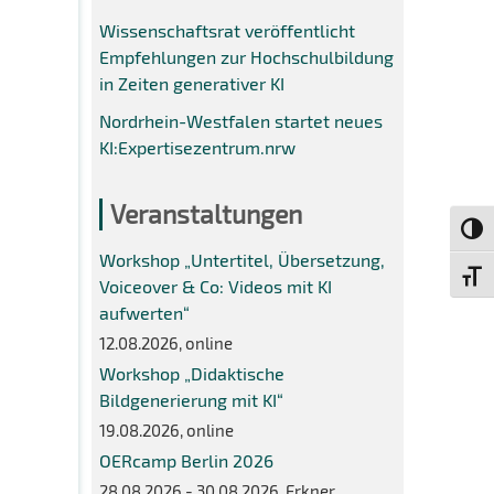
Wissenschaftsrat veröffentlicht
Empfehlungen zur Hochschulbildung
in Zeiten generativer KI
Nordrhein-Westfalen startet neues
KI:Expertisezentrum.nrw
Veranstaltungen
Umsch
Workshop „Untertitel, Übersetzung,
Schri
Voiceover & Co: Videos mit KI
aufwerten“
12.08.2026, online
Workshop „Didaktische
Bildgenerierung mit KI“
19.08.2026, online
OERcamp Berlin 2026
28.08.2026 - 30.08.2026, Erkner