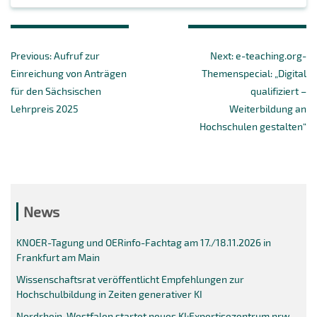
Beitragsnavigation
Previous
Next
Previous:
Aufruf zur
Next:
e-teaching.org-
post:
post:
Einreichung von Anträgen
Themenspecial: „Digital
für den Sächsischen
qualifiziert –
Lehrpreis 2025
Weiterbildung an
Hochschulen gestalten“
News
KNOER-Tagung und OERinfo-Fachtag am 17./18.11.2026 in
Frankfurt am Main
Wissenschaftsrat veröffentlicht Empfehlungen zur
Hochschulbildung in Zeiten generativer KI
Nordrhein-Westfalen startet neues KI:Expertisezentrum.nrw