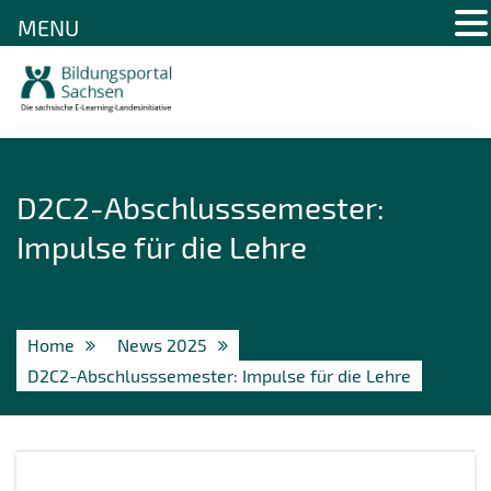
MENU
Skip
to
content
D2C2-Abschlusssemester:
Impulse für die Lehre
Home
News 2025
D2C2-Abschlusssemester: Impulse für die Lehre