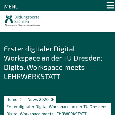
MENU
Skip
to
content
Erster digitaler Digital
Workspace an der TU Dresden:
Digital Workspace meets
LEHRWERKSTATT
Home
News 2020
Erster digitaler Digital Workspace an der TU Dresden:
Digital Workspace meets LEHRWERKSTATT