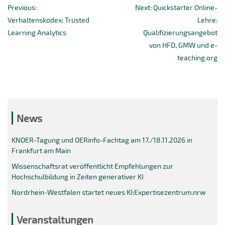
Previous
Next
Previous:
Next:
Quickstarter Online-
post:
post:
Verhaltenskodex: Trusted
Lehre:
Learning Analytics
Qualifizierungsangebot
von HFD, GMW und e-
teaching.org
News
KNOER-Tagung und OERinfo-Fachtag am 17./18.11.2026 in
Frankfurt am Main
Wissenschaftsrat veröffentlicht Empfehlungen zur
Hochschulbildung in Zeiten generativer KI
Nordrhein-Westfalen startet neues KI:Expertisezentrum.nrw
Veranstaltungen