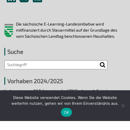
Die sächsische E-Learning-Landesinitiative wird
mitfinanziert durch Steuermittel auf der Grundlage des
vom Sächsischen Landtag beschlossenen Haushaltes.
Suche
Vorhaben 2024/2025
In den vier vom AK E-Learning der LRK Sachsen definierten
strategischen Handlungsfeldern 2024/25 wurden bis 31.12.2025
Diese Website verwendet Cookies. Wenn Sie die Website
ausgewählte E-Learning-Hochschulvorhaben durchgeführt.
weiterhin nutzen, gehen wir von Ihrem Einverständnis aus.
OK
Projekte 2024/2025
© 2018 - 2026 Arbeitskreis E-Learning der