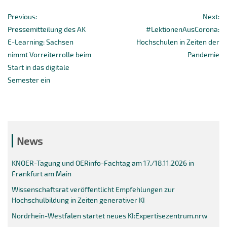
Beitragsnavigation
Previous
Ne
Previous:
Next:
post:
po
Pressemitteilung des AK
#LektionenAusCorona:
E-Learning: Sachsen
Hochschulen in Zeiten der
nimmt Vorreiterrolle beim
Pandemie
Start in das digitale
Semester ein
News
KNOER-Tagung und OERinfo-Fachtag am 17./18.11.2026 in
Frankfurt am Main
Wissenschaftsrat veröffentlicht Empfehlungen zur
Hochschulbildung in Zeiten generativer KI
Nordrhein-Westfalen startet neues KI:Expertisezentrum.nrw