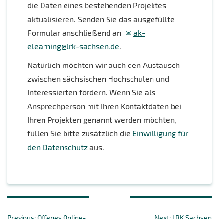
die Daten eines bestehenden Projektes
aktualisieren. Senden Sie das ausgefüllte
Formular anschließend an
ak-
elearning@lrk-sachsen.de
.
Natürlich möchten wir auch den Austausch
zwischen sächsischen Hochschulen und
Interessierten fördern. Wenn Sie als
Ansprechperson mit Ihren Kontaktdaten bei
Ihren Projekten genannt werden möchten,
füllen Sie bitte zusätzlich die
Einwilligung für
den Datenschutz
aus.
Beitragsnavigation
Previous
Next
Previous:
Offenes Online-
Next:
LRK Sachsen