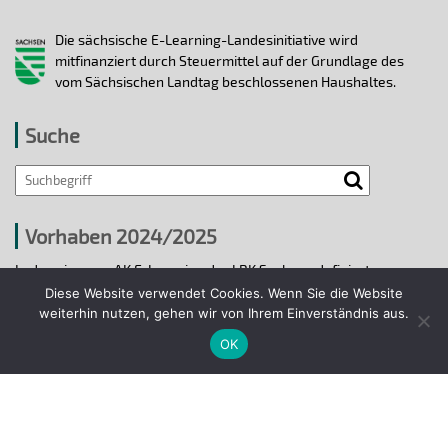
Die sächsische E-Learning-Landesinitiative wird
mitfinanziert durch Steuermittel auf der Grundlage des
vom Sächsischen Landtag beschlossenen Haushaltes.
Suche
Vorhaben 2024/2025
In den vier vom AK E-Learning der LRK Sachsen definierten
strategischen Handlungsfeldern 2024/25 wurden bis 31.12.2025
Diese Website verwendet Cookies. Wenn Sie die Website
ausgewählte E-Learning-Hochschulvorhaben durchgeführt.
weiterhin nutzen, gehen wir von Ihrem Einverständnis aus.
OK
Projekte 2024/2025
© 2018 - 2026 Arbeitskreis E-Learning der
Landesrektorenkonferenz Sachsen.