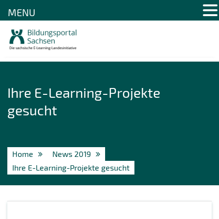
MENU
Skip
to
content
Ihre E-Learning-Projekte
gesucht
Home
News 2019
Ihre E-Learning-Projekte gesucht