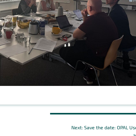
Next
Next:
Save the date: OPAL U
post:
1