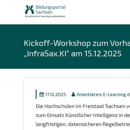
Skip
to
content
Kickoff-Workshop zum Vorh
„InfraSax.KI“ am 15.12.2025
17.12.2025
Arbeitskreis E-Learning 
Die Hochschulen im Freistaat Sachsen v
zum Einsatz Künstlicher Intelligenz in d
langfristigen, datensicheren Regelbetri