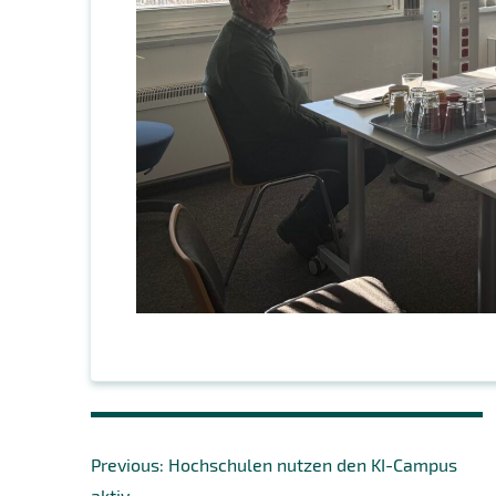
Beitragsnavigation
Previous
Previous:
Hochschulen nutzen den KI-Campus
post:
aktiv