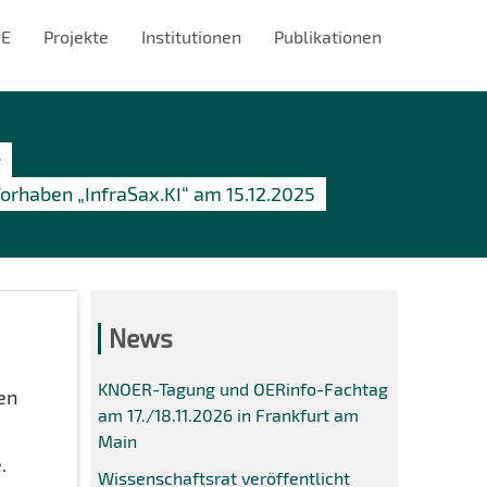
#E
Projekte
Institutionen
Publikationen
rhaben „InfraSax.KI“ am 15.12.2025
News
KNOER-Tagung und OERinfo-Fachtag
en
am 17./18.11.2026 in Frankfurt am
Main
.
Wissenschaftsrat veröffentlicht