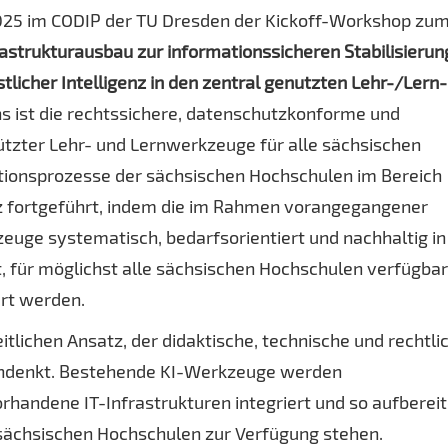
2025 im CODIP der TU Dresden der Kickoff-Workshop zu
frastrukturausbau zur informationssicheren Stabilisierun
tlicher Intelligenz in den zentral genutzten Lehr-/Lern-
ns ist die rechtssichere, datenschutzkonforme und
tützter Lehr- und Lernwerkzeuge für alle sächsischen
ionsprozesse der sächsischen Hochschulen im Bereich
enz fortgeführt, indem die im Rahmen vorangegangener
euge systematisch, bedarfsorientiert und nachhaltig in
t, für möglichst alle sächsischen Hochschulen verfügba
ert werden.
itlichen Ansatz, der didaktische, technische und rechtli
denkt. Bestehende KI-Werkzeuge werden
orhandene IT-Infrastrukturen integriert und so aufbereit
n sächsischen Hochschulen zur Verfügung stehen.