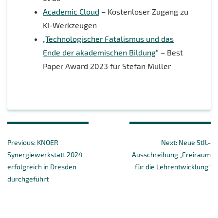
Academic Cloud
– Kostenloser Zugang zu
KI-Werkzeugen
„Technologischer Fatalismus und das
Ende der akademischen Bildung
“ – Best
Paper Award 2023 für Stefan Müller
Beitragsnavigation
Previous
Next
Previous:
KNOER
Next:
Neue StIL-
post:
post:
Synergiewerkstatt 2024
Ausschreibung „Freiraum
erfolgreich in Dresden
für die Lehrentwicklung“
durchgeführt