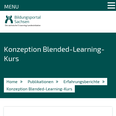
MENU
Skip
to
content
Konzeption Blended-Learning-
Kurs
Home
Publikationen
Erfahrungsberichte
Konzeption Blended-Learning-Kurs