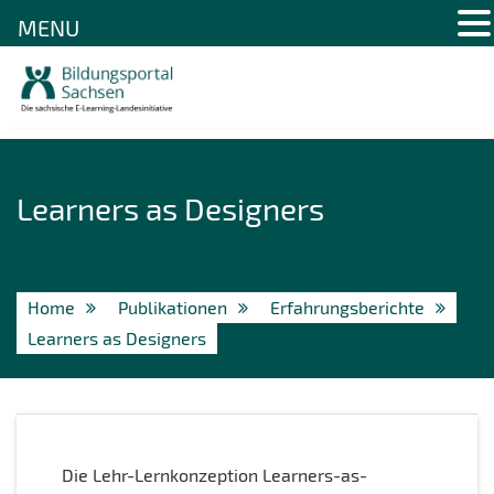
MENU
Skip
to
content
Learners as Designers
Home
Publikationen
Erfahrungsberichte
Learners as Designers
Die Lehr-Lernkonzeption Learners-as-