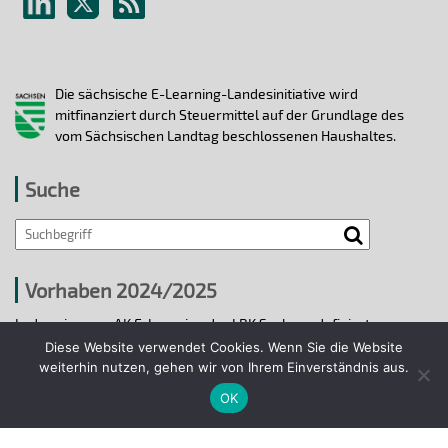
Die sächsische E-Learning-Landesinitiative wird
mitfinanziert durch Steuermittel auf der Grundlage des
vom Sächsischen Landtag beschlossenen Haushaltes.
Suche
Vorhaben 2024/2025
In den vier vom AK E-Learning der LRK Sachsen definierten
strategischen Handlungsfeldern 2024/25 wurden bis 31.12.2025
Diese Website verwendet Cookies. Wenn Sie die Website
ausgewählte E-Learning-Hochschulvorhaben durchgeführt.
weiterhin nutzen, gehen wir von Ihrem Einverständnis aus.
OK
Projekte 2024/2025