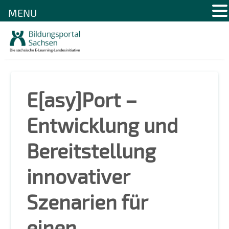
MENU
Skip
to
content
E[asy]Port –
Entwicklung und
Bereitstellung
innovativer
Szenarien für
einen