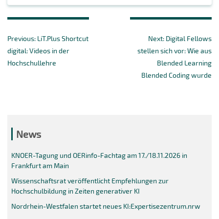
Beitragsnavigation
Previous
Next
Previous:
LiT.Plus Shortcut
Next:
Digital Fellows
post:
post:
digital: Videos in der
stellen sich vor: Wie aus
Hochschullehre
Blended Learning
Blended Coding wurde
News
KNOER-Tagung und OERinfo-Fachtag am 17./18.11.2026 in
Frankfurt am Main
Wissenschaftsrat veröffentlicht Empfehlungen zur
Hochschulbildung in Zeiten generativer KI
Nordrhein-Westfalen startet neues KI:Expertisezentrum.nrw