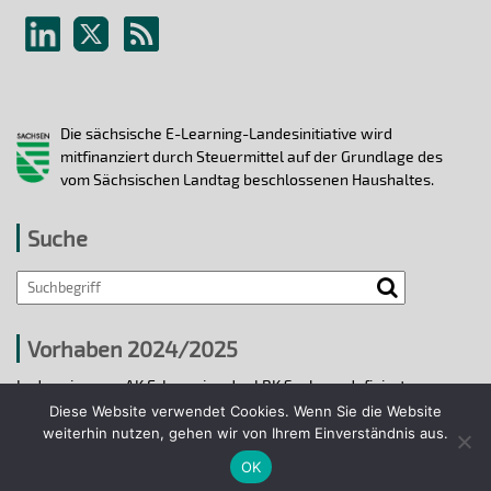
Die sächsische E-Learning-Landesinitiative wird
mitfinanziert durch Steuermittel auf der Grundlage des
vom Sächsischen Landtag beschlossenen Haushaltes.
Suche
Vorhaben 2024/2025
In den vier vom AK E-Learning der LRK Sachsen definierten
strategischen Handlungsfeldern 2024/25 wurden bis 31.12.2025
Diese Website verwendet Cookies. Wenn Sie die Website
ausgewählte E-Learning-Hochschulvorhaben durchgeführt.
weiterhin nutzen, gehen wir von Ihrem Einverständnis aus.
OK
Projekte 2024/2025