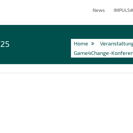
News
IMPULS
025
Home
Veranstaltun
Game4Change-Konferen