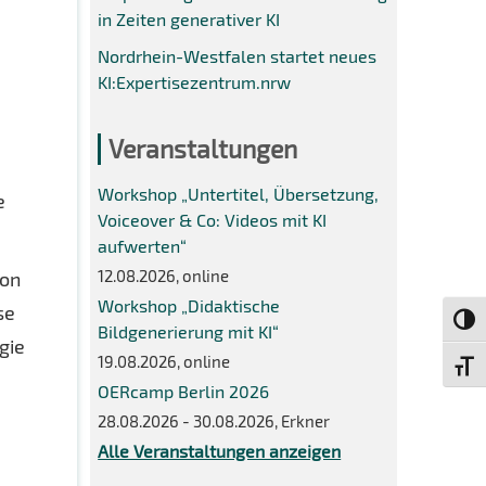
in Zeiten generativer KI
Nordrhein-Westfalen startet neues
KI:Expertisezentrum.nrw
Veranstaltungen
Workshop „Untertitel, Übersetzung,
e
Voiceover & Co: Videos mit KI
aufwerten“
12.08.2026, online
von
Workshop „Didaktische
se
Umsch
Bildgenerierung mit KI“
gie
19.08.2026, online
Schri
OERcamp Berlin 2026
28.08.2026 - 30.08.2026, Erkner
Alle Veranstaltungen anzeigen