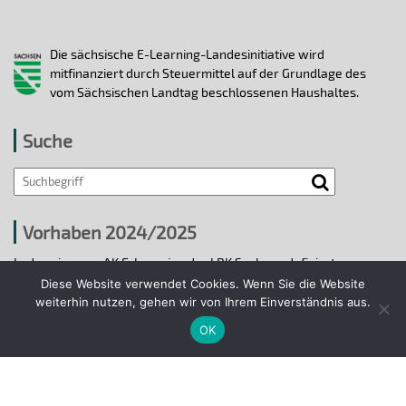
Die sächsische E-Learning-Landesinitiative wird
mitfinanziert durch Steuermittel auf der Grundlage des
vom Sächsischen Landtag beschlossenen Haushaltes.
Suche
Vorhaben 2024/2025
In den vier vom AK E-Learning der LRK Sachsen definierten
strategischen Handlungsfeldern 2024/25 wurden bis 31.12.2025
Diese Website verwendet Cookies. Wenn Sie die Website
ausgewählte E-Learning-Hochschulvorhaben durchgeführt.
weiterhin nutzen, gehen wir von Ihrem Einverständnis aus.
OK
Projekte 2024/2025
© 2018 - 2026 Arbeitskreis E-Learning der
Landesrektorenkonferenz Sachsen.