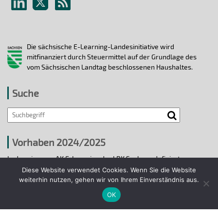
Die sächsische E-Learning-Landesinitiative wird
mitfinanziert durch Steuermittel auf der Grundlage des
vom Sächsischen Landtag beschlossenen Haushaltes.
Suche
Vorhaben 2024/2025
In den vier vom AK E-Learning der LRK Sachsen definierten
strategischen Handlungsfeldern 2024/25 wurden bis 31.12.2025
Diese Website verwendet Cookies. Wenn Sie die Website
ausgewählte E-Learning-Hochschulvorhaben durchgeführt.
weiterhin nutzen, gehen wir von Ihrem Einverständnis aus.
OK
Projekte 2024/2025