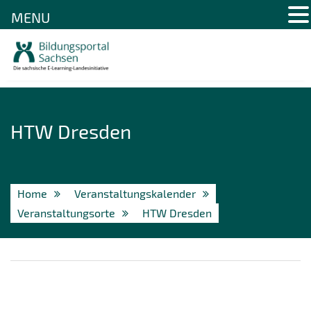
MENU
Skip
to
content
HTW Dresden
Home
Veranstaltungskalender
Veranstaltungsorte
HTW Dresden