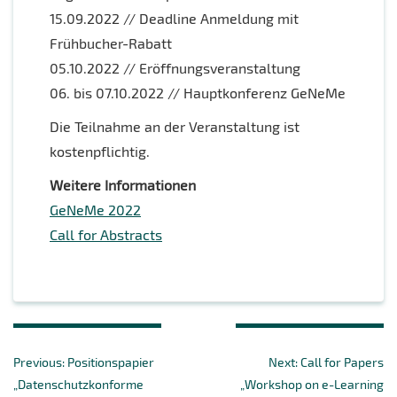
15.09.2022 // Deadline Anmeldung mit
Frühbucher-Rabatt
05.10.2022 // Eröffnungsveranstaltung
06. bis 07.10.2022 // Hauptkonferenz GeNeMe
Die Teilnahme an der Veranstaltung ist
kostenpflichtig.
Weitere Informationen
GeNeMe 2022
Call for Abstracts
Beitragsnavigation
Previous
Next
Previous:
Positionspapier
Next:
Call for Papers
post:
post:
„Datenschutzkonforme
„Workshop on e-Learning