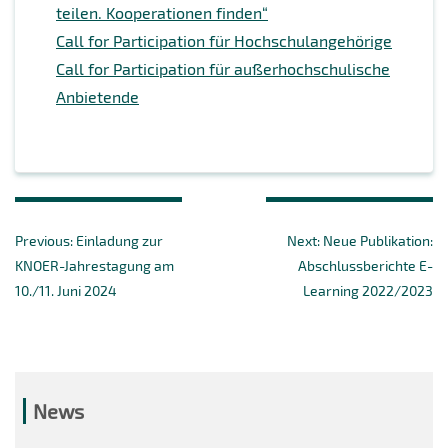
teilen. Kooperationen finden“
Call for Participation für Hochschulangehörige
Call for Participation für außerhochschulische
Anbietende
Beitragsnavigation
Previous
Next
Previous:
Einladung zur
Next:
Neue Publikation:
post:
post:
KNOER-Jahrestagung am
Abschlussberichte E-
10./11. Juni 2024
Learning 2022/2023
News