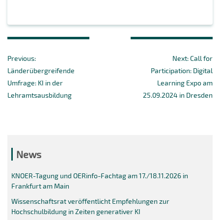
Beitragsnavigation
Previous
Next
Previous:
Next:
Call for
post:
post:
Länderübergreifende
Participation: Digital
Umfrage: KI in der
Learning Expo am
Lehramtsausbildung
25.09.2024 in Dresden
News
KNOER-Tagung und OERinfo-Fachtag am 17./18.11.2026 in
Frankfurt am Main
Wissenschaftsrat veröffentlicht Empfehlungen zur
Hochschulbildung in Zeiten generativer KI