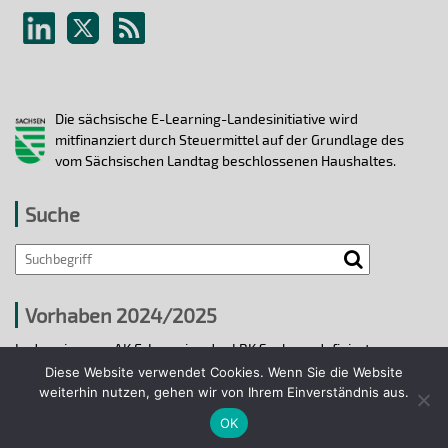
Die sächsische E-Learning-Landesinitiative wird
mitfinanziert durch Steuermittel auf der Grundlage des
vom Sächsischen Landtag beschlossenen Haushaltes.
Suche
Vorhaben 2024/2025
In den vier vom AK E-Learning der LRK Sachsen definierten
strategischen Handlungsfeldern 2024/25 wurden bis 31.12.2025
Diese Website verwendet Cookies. Wenn Sie die Website
ausgewählte E-Learning-Hochschulvorhaben durchgeführt.
weiterhin nutzen, gehen wir von Ihrem Einverständnis aus.
OK
Projekte 2024/2025