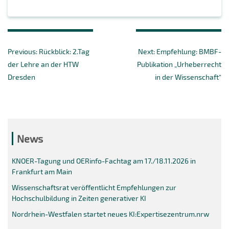
Beitragsnavigation
Previous
Next
Previous:
Rückblick: 2.Tag
Next:
Empfehlung: BMBF-
post:
post:
der Lehre an der HTW
Publikation „Urheberrecht
Dresden
in der Wissenschaft“
News
KNOER-Tagung und OERinfo-Fachtag am 17./18.11.2026 in
Frankfurt am Main
Wissenschaftsrat veröffentlicht Empfehlungen zur
Hochschulbildung in Zeiten generativer KI
Nordrhein-Westfalen startet neues KI:Expertisezentrum.nrw