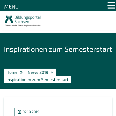
MENU
Skip
to
content
Inspirationen zum Semesterstart
Home
News 2019
Inspirationen zum Semesterstart
02.10.2019