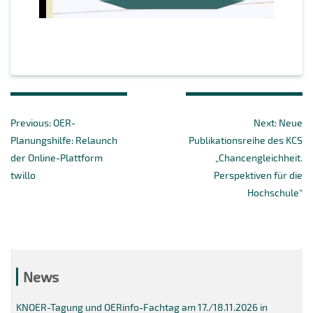
Beitragsnavigation
Previous
Next
Previous:
OER-
Next:
Neue
post:
post:
Planungshilfe: Relaunch
Publikationsreihe des KCS
der Online-Plattform
„Chancengleichheit.
twillo
Perspektiven für die
Hochschule“
News
KNOER-Tagung und OERinfo-Fachtag am 17./18.11.2026 in