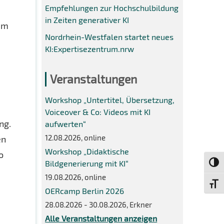
Empfehlungen zur Hochschulbildung
in Zeiten generativer KI
dem
Nordrhein-Westfalen startet neues
KI:Expertisezentrum.nrw
Veranstaltungen
Workshop „Untertitel, Übersetzung,
Voiceover & Co: Videos mit KI
ng.
aufwerten“
12.08.2026, online
en
Workshop „Didaktische
o
Bildgenerierung mit KI“
Umsch
19.08.2026, online
Schri
OERcamp Berlin 2026
28.08.2026 - 30.08.2026, Erkner
Alle Veranstaltungen anzeigen