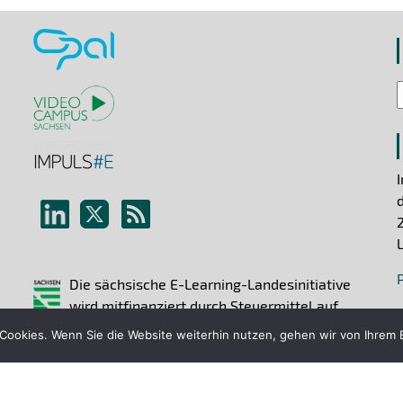
Die sächsische E-Learning-Landesinitiative
wird mitfinanziert durch Steuermittel auf
der Grundlage des vom Sächsischen
ookies. Wenn Sie die Website weiterhin nutzen, gehen wir von Ihrem E
Landtag beschlossenen Haushaltes.