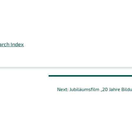
arch Index
Next
Next:
Jubiläumsfilm „20 Jahre Bild
post: