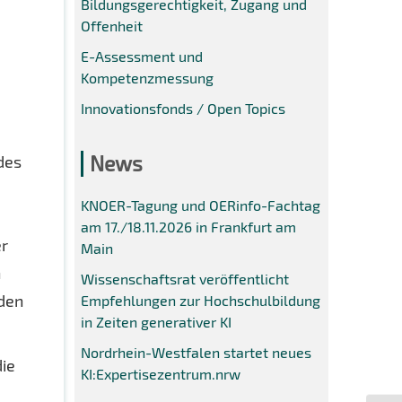
Bildungsgerechtigkeit, Zugang und
Offenheit
E-Assessment und
Kompetenzmessung
Innovationsfonds / Open Topics
News
des
KNOER-Tagung und OERinfo-Fachtag
am 17./18.11.2026 in Frankfurt am
er
Main
n
Wissenschaftsrat veröffentlicht
 den
Empfehlungen zur Hochschulbildung
in Zeiten generativer KI
Nordrhein-Westfalen startet neues
die
KI:Expertisezentrum.nrw