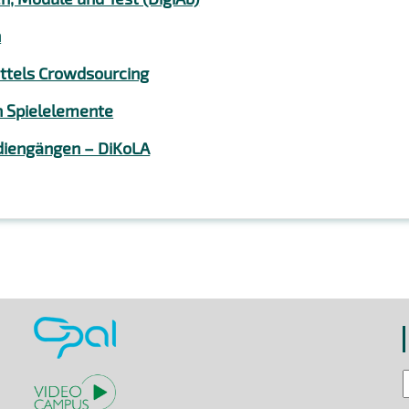
n
ittels Crowdsourcing
h Spielelemente
diengängen – DiKoLA