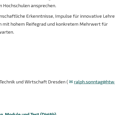
hen Hochschulen ansprechen.
schaftliche Erkenntnisse, Impulse für innovative Lehre
n mit hohem Reifegrad und konkretem Mehrwert für
warten.
 Technik und Wirtschaft Dresden (
ralph.sonntag@htw
n, Module und Test (DigiAb)