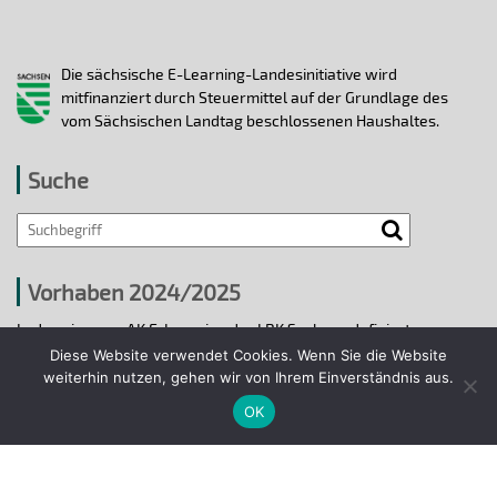
Die sächsische E-Learning-Landesinitiative wird
mitfinanziert durch Steuermittel auf der Grundlage des
vom Sächsischen Landtag beschlossenen Haushaltes.
Suche
Vorhaben 2024/2025
In den vier vom AK E-Learning der LRK Sachsen definierten
strategischen Handlungsfeldern 2024/25 wurden bis 31.12.2025
Diese Website verwendet Cookies. Wenn Sie die Website
ausgewählte E-Learning-Hochschulvorhaben durchgeführt.
weiterhin nutzen, gehen wir von Ihrem Einverständnis aus.
OK
Projekte 2024/2025
© 2018 - 2026 Arbeitskreis E-Learning der