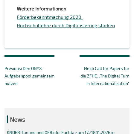
Weitere Informationen
Förderbekanntmachung 2020:
Hochschullehre durch Digitalisierung stärken
Beitragsnavigation
Previous
Next
Previous:
Den ONYX-
Next:
Call for Papers für
post:
post:
Aufgabenpool gemeinsam
die ZFHE: „The Digital Turn
nutzen
in Internationalization“
News
KNOER-Tagung und OERinfo-Fachtag am 17./18.11.2026 in