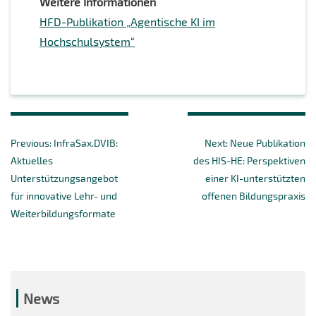
Weitere Informationen
HFD-Publikation „Agentische KI im
Hochschulsystem“
Beitragsnavigation
Previous
Next
Previous:
InfraSax.DVIB:
Next:
Neue Publikation
post:
post:
Aktuelles
des HIS-HE: Perspektiven
Unterstützungsangebot
einer KI-unter­stützten
für innovative Lehr- und
offenen Bildungspraxis
Weiterbildungsformate
News