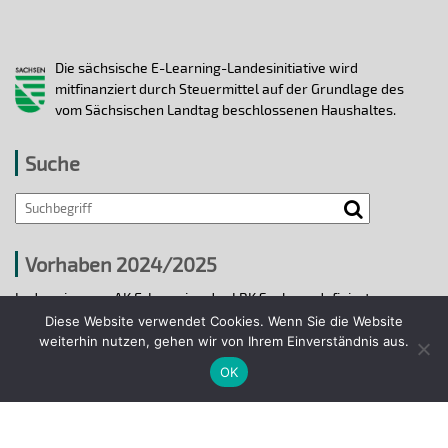
Die sächsische E-Learning-Landesinitiative wird
mitfinanziert durch Steuermittel auf der Grundlage des
vom Sächsischen Landtag beschlossenen Haushaltes.
Suche
Vorhaben 2024/2025
In den vier vom AK E-Learning der LRK Sachsen definierten
strategischen Handlungsfeldern 2024/25 wurden bis 31.12.2025
Diese Website verwendet Cookies. Wenn Sie die Website
ausgewählte E-Learning-Hochschulvorhaben durchgeführt.
weiterhin nutzen, gehen wir von Ihrem Einverständnis aus.
OK
Projekte 2024/2025
© 2018 - 2026 Arbeitskreis E-Learning der