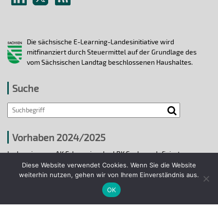
Die sächsische E-Learning-Landesinitiative wird
mitfinanziert durch Steuermittel auf der Grundlage des
vom Sächsischen Landtag beschlossenen Haushaltes.
Suche
Vorhaben 2024/2025
In den vier vom AK E-Learning der LRK Sachsen definierten
strategischen Handlungsfeldern 2024/25 wurden bis 31.12.2025
Diese Website verwendet Cookies. Wenn Sie die Website
ausgewählte E-Learning-Hochschulvorhaben durchgeführt.
weiterhin nutzen, gehen wir von Ihrem Einverständnis aus.
OK
Projekte 2024/2025